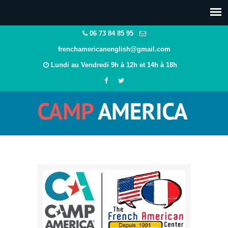
06 73 84 85 95
frenchamericanenglish@gmail.com
Lundi au Vendredi 9h à 12h et 14h à 18h