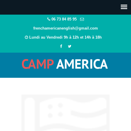
06 73 84 85 95
frenchamericanenglish@gmail.com
Lundi au Vendredi 9h à 12h et 14h à 18h