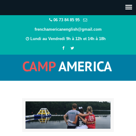
06 73 84 85 95
frenchamericanenglish@gmail.com
Lundi au Vendredi 9h à 12h et 14h à 18h