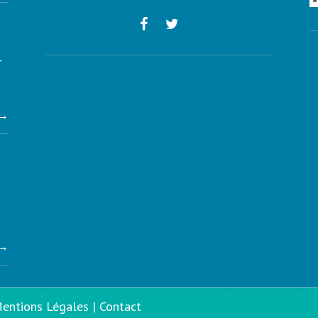
r
→
→
entions Légales
|
Contact