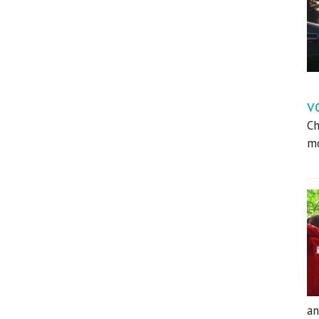
v
Ch
mo
an