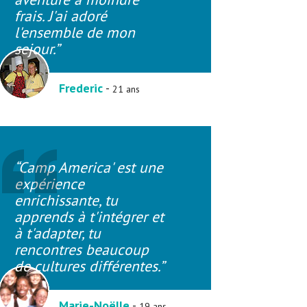
frais. J'ai adoré
l'ensemble de mon
sejour.”
Frederic
-
21 ans
“Camp America' est une
expérience
enrichissante, tu
apprends à t'intégrer et
à t'adapter, tu
rencontres beaucoup
de cultures différentes.”
Marie-Noëlle
-
19 ans