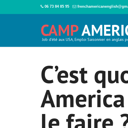
06 73 84 85 95
frenchamericanenglish@gm
Job d'été aux USA, Emploi Saisonnier en anglais p
C’est qu
America 
le faire 