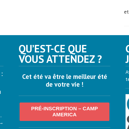
et.
QU’EST-CE QUE
VOUS ATTENDEZ ?
A
:
Cet été va être le meilleur été
t
de votre vie !
n
PRÉ-INSCRIPTION – CAMP
AMERICA
.
→