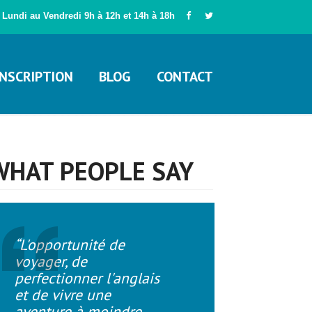
Lundi au Vendredi 9h à 12h et 14h à 18h
INSCRIPTION
BLOG
CONTACT
WHAT PEOPLE SAY
“L'opportunité de
voyager, de
perfectionner l'anglais
et de vivre une
aventure à moindre