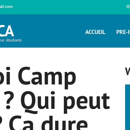
ail.com
ACCUEIL
PRE-
our étudiants
oi Camp
? Qui peut
? Ça dure