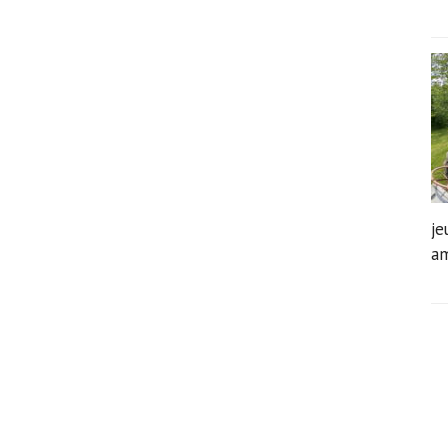
je
am