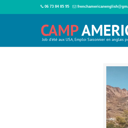
06 73 84 85 95
frenchamericanenglish@gm
Job d'été aux USA, Emploi Saisonnier en anglais p