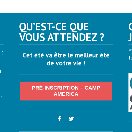
QU’EST-CE QUE
VOUS ATTENDEZ ?
A
:
Cet été va être le meilleur été
t
de votre vie !
n
PRÉ-INSCRIPTION – CAMP
AMERICA
.
→