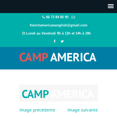
06 73 84 85 95
frenchamericanenglish@gmail.com
Lundi au Vendredi 9h à 12h et 14h à 18h
Image précédente
Image suivante