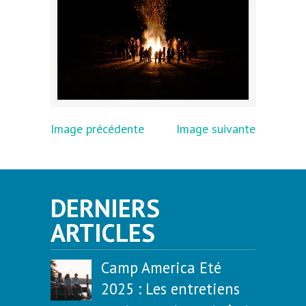
Image précédente
Image suivante
DERNIERS
ARTICLES
Camp America Eté
2025 : Les entretiens