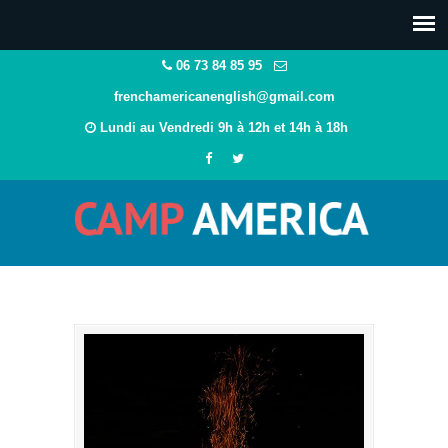
06 73 84 85 95
frenchamericanenglish@gmail.com
Lundi au Vendredi 9h à 12h et 14h à 18h