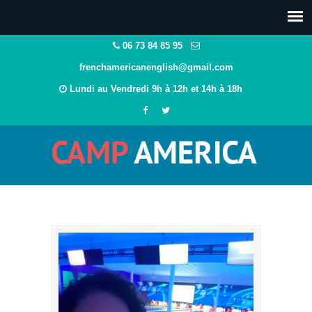
06 73 84 85 95
frenchamericanenglish@gmail.com
Lundi au Vendredi 9h à 12h et 14h à 18h